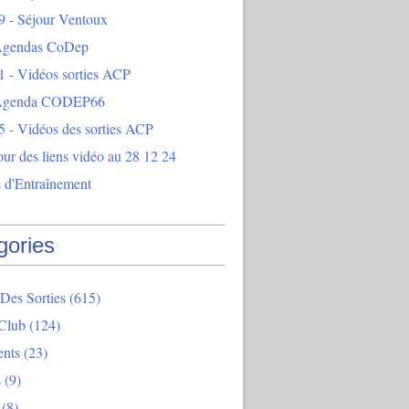
9 - Séjour Ventoux
Agendas CoDep
1 - Vidéos sorties ACP
 Agenda CODEP66
5 - Vidéos des sorties ACP
our des liens vidéo au 28 12 24
 d'Entraînement
gories
Des Sorties
(615)
Club
(124)
nts
(23)
s
(9)
(8)