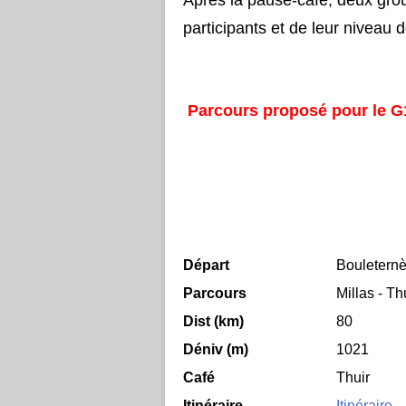
Après la pause-café, deux grou
participants et de leur niveau 
​
Parcours proposé pour le G
Départ
Bouleternè
Parcours
Millas - Th
Dist (km)
80
Déniv (m)
1021
Café
Thuir
Itinéraire
Itinéraire