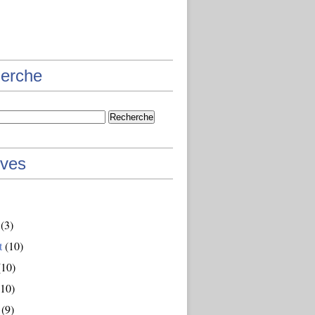
erche
ives
(3)
t
(10)
10)
10)
(9)