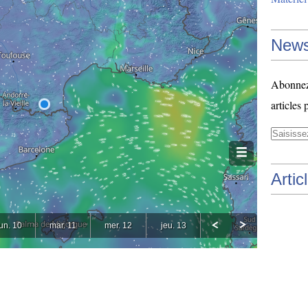
News
Abonnez-
articles 
Artic