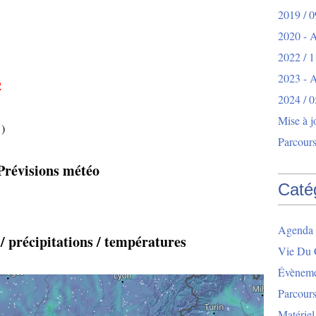
2019 / 0
2020 - 
2022 / 1
2023 -
2
2024 / 0
Mise à j
…)
Parcours
révisions météo
Caté
Agenda 
 / précipitations / températures
Vie Du 
Évèneme
Parcour
Matériel