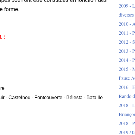
pes pourront être constitués en fonction des
2009 - L
de forme.
diverses
2010 - A
2011 - P
1 :
2012 - S
2013 - P
2014 - P
2015 - 
Pause A
2016 - H
re
Rando d
uir - Castelnou - Fontcouverte - Bélesta - Bataille
2018 - L
Brianço
2018 - 
2019 / 0