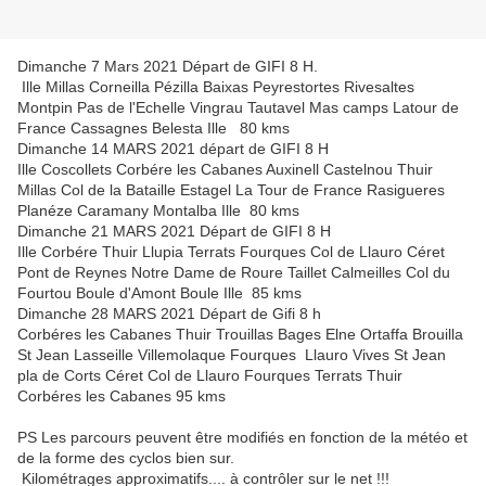
Dimanche 7 Mars 2021 Départ de GIFI 8 H.
Ille Millas Corneilla Pézilla Baixas Peyrestortes Rivesaltes
Montpin Pas de l'Echelle Vingrau Tautavel Mas camps Latour de
France Cassagnes Belesta Ille 80 kms
Dimanche 14 MARS 2021 départ de GIFI 8 H
Ille Coscollets Corbére les Cabanes Auxinell Castelnou Thuir
Millas Col de la Bataille Estagel La Tour de France Rasigueres
Planéze Caramany Montalba Ille 80 kms
Dimanche 21 MARS 2021 Départ de GIFI 8 H
Ille Corbére Thuir Llupia Terrats Fourques Col de Llauro Céret
Pont de Reynes Notre Dame de Roure Taillet Calmeilles Col du
Fourtou Boule d'Amont Boule Ille 85 kms
Dimanche 28 MARS 2021 Départ de Gifi 8 h
Corbéres les Cabanes Thuir Trouillas Bages Elne Ortaffa Brouilla
St Jean Lasseille Villemolaque Fourques Llauro Vives St Jean
pla de Corts Céret Col de Llauro Fourques Terrats Thuir
Corbéres les Cabanes 95 kms
PS Les parcours peuvent être modifiés en fonction de la météo et
de la forme des cyclos bien sur.
Kilométrages approximatifs.... à contrôler sur le net !!!