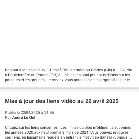
Bonjour à toutes et tous, G1, rdv à Bouleternère ou Prades (Gifi) à ... G2, rdv
à Bouleternère ou Prades (Gifi) à ... Voir sur signal pour plus d’infos sur les
parcours et les groupes. Le rendez-vous pour les sorties organisées par le
club sont diffusées...
Mise à jour des liens vidéo au 22 avril 2025
Publié le 22/04/2025 à 14:55
Par
André Le Goff
Cliquez sur les liens concernés : Les limites du blog m'obligent à supprimer
les années 2020 aux neuf premiers mois de 2024. Vous pouvez retrouver
ces liens, en faisant une requête en entrant le mot vidéo dans la rubrique de