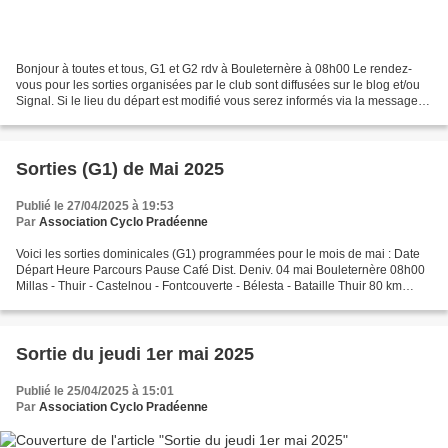
Bonjour à toutes et tous, G1 et G2 rdv à Bouleternère à 08h00 Le rendez-
vous pour les sorties organisées par le club sont diffusées sur le blog et/ou
Signal. Si le lieu du départ est modifié vous serez informés via la messagerie
du club. Après la pause-café,...
Sorties (G1) de Mai 2025
Publié le 27/04/2025 à 19:53
Par
Association Cyclo Pradéenne
Voici les sorties dominicales (G1) programmées pour le mois de mai : Date
Départ Heure Parcours Pause Café Dist. Deniv. 04 mai Bouleternère 08h00
Millas - Thuir - Castelnou - Fontcouverte - Bélesta - Bataille Thuir 80 km
1021 m 11 mai Bouleternère 08h00...
Sortie du jeudi 1er mai 2025
Publié le 25/04/2025 à 15:01
Par
Association Cyclo Pradéenne