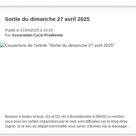
recherche. La numérotation...
Sortie du dimanche 27 avril 2025
Publié le 21/04/2025 à 15:19
Par
Association Cyclo Pradéenne
Bonjour à toutes et tous, G1 et G2 rdv à Bouleternère à 08h00 Le rendez-
vous pour les sorties organisées par le club sont diffusées sur le blog et/ou
Signal. Si le lieu du départ est modifié vous serez informés via la messagerie
du club. Après la pause-café,...