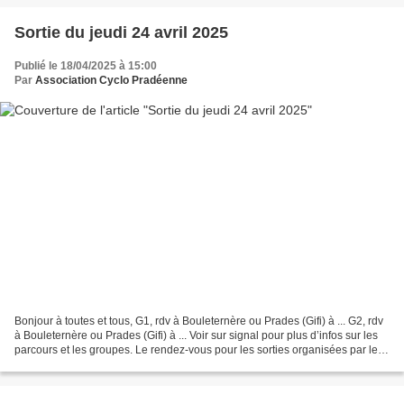
Sortie du jeudi 24 avril 2025
Publié le 18/04/2025 à 15:00
Par
Association Cyclo Pradéenne
Bonjour à toutes et tous, G1, rdv à Bouleternère ou Prades (Gifi) à ... G2, rdv
à Bouleternère ou Prades (Gifi) à ... Voir sur signal pour plus d’infos sur les
parcours et les groupes. Le rendez-vous pour les sorties organisées par le
club sont diffusées...