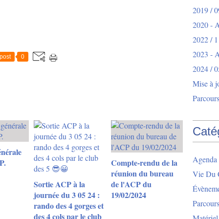
2019 / 0
2020 - 
2022 / 1
2023 -
post
0
2024 / 0
Mise à j
Parcours
Caté
nérale
Agenda 
P.
Compte-rendu de la
réunion du bureau
Vie Du 
Sortie ACP à la
de l'ACP du
Évèneme
journée du 3 05 24 :
19/02/2024
Parcour
rando des 4 gorges et
des 4 cols par le club
Matériel