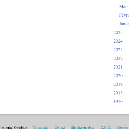
Mars
Févri
Janvi
2025
2024
2023
2022
2021
2020
2019
2018
1970
 le portail Overblog
Top articles
Contact
Signaler un abus
C.G.U.
Cookies 