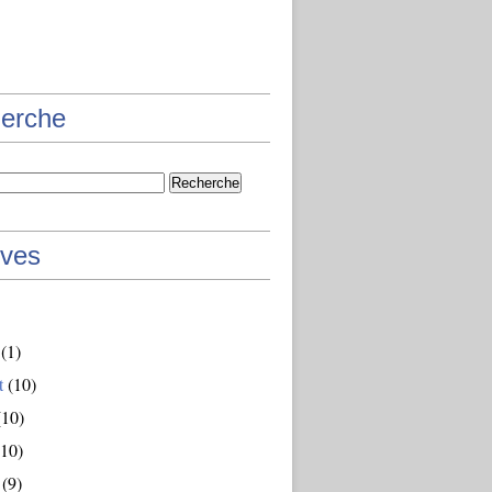
erche
ives
(1)
t
(10)
10)
10)
(9)