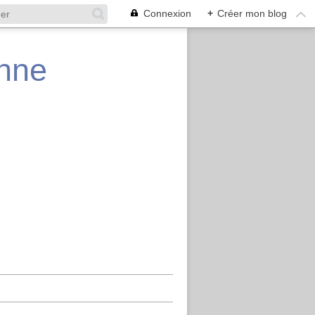
Connexion
+
Créer mon blog
enne