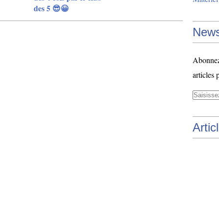
des 5 😎😀
News
Abonnez-
articles 
Artic