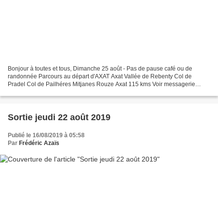
Bonjour à toutes et tous, Dimanche 25 août - Pas de pause café ou de
randonnée Parcours au départ d'AXAT Axat Vallée de Rebenty Col de
Pradel Col de Pailhéres Mitjanes Rouze Axat 115 kms Voir messagerie
WhatsApp "ACPrades Club cyclo" pour le lieu et l'heure...
Sortie jeudi 22 août 2019
Publié le 16/08/2019 à 05:58
Par
Frédéric Azaïs