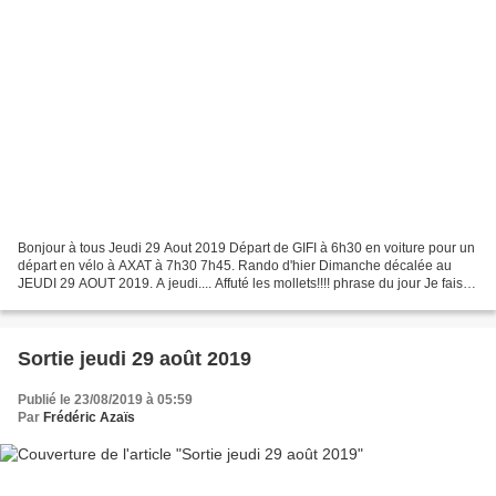
Bonjour à tous Jeudi 29 Aout 2019 Départ de GIFI à 6h30 en voiture pour un
départ en vélo à AXAT à 7h30 7h45. Rando d'hier Dimanche décalée au
JEUDI 29 AOUT 2019. A jeudi.... Affuté les mollets!!!! phrase du jour Je fais
toujours ce que je ne sais pas...
Sortie jeudi 29 août 2019
Publié le 23/08/2019 à 05:59
Par
Frédéric Azaïs