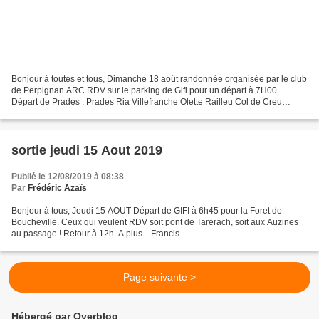
Bonjour à toutes et tous, Dimanche 18 août randonnée organisée par le club
de Perpignan ARC RDV sur le parking de Gifi pour un départ à 7H00 .
Départ de Prades : Prades Ria Villefranche Olette Railleu Col de Creu
Matemale Les Angles La Llagonne Col de...
sortie jeudi 15 Aout 2019
Publié le 12/08/2019 à 08:38
Par
Frédéric Azaïs
Bonjour à tous, Jeudi 15 AOUT Départ de GIFI à 6h45 pour la Foret de
Boucheville. Ceux qui veulent RDV soit pont de Tarerach, soit aux Auzines
au passage ! Retour à 12h. A plus... Francis
Page suivante >
Hébergé par Overblog