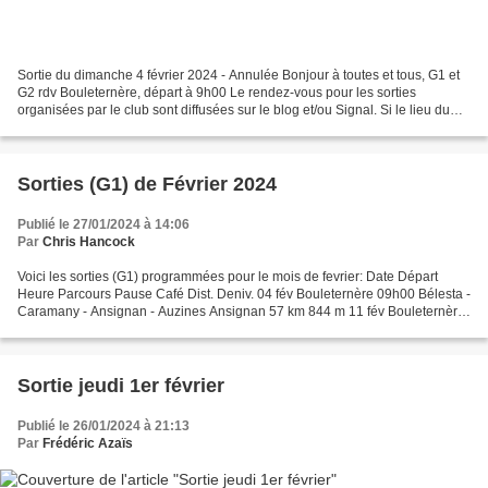
Sortie du dimanche 4 février 2024 - Annulée Bonjour à toutes et tous, G1 et
G2 rdv Bouleternère, départ à 9h00 Le rendez-vous pour les sorties
organisées par le club sont diffusées sur le blog et/ou Signal. Si le lieu du
départ est modifié vous serez...
Sorties (G1) de Février 2024
Publié le 27/01/2024 à 14:06
Par
Chris Hancock
Voici les sorties (G1) programmées pour le mois de fevrier: Date Départ
Heure Parcours Pause Café Dist. Deniv. 04 fév Bouleternère 09h00 Bélesta -
Caramany - Ansignan - Auzines Ansignan 57 km 844 m 11 fév Bouleternère
09h00 Toulouges - Canohès - Nyls...
Sortie jeudi 1er février
Publié le 26/01/2024 à 21:13
Par
Frédéric Azaïs