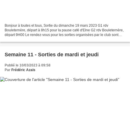
Bonjour à toutes et tous, Sortie du dimanche 19 mars 2023 G1 rdv
Bouleternère, départ à 8h15 pour la pause café d'Elne G2 rdv Bouleternère,
départ 9H00 Le rendez-vous pour les sorties organisées par le club sont
diffusées sur le blog et/ou Signal. Si...
Semaine 11 - Sorties de mardi et jeudi
Publié le 10/03/2023 à 09:58
Par
Frédéric Azaïs