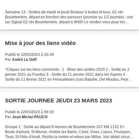
Semaine 13 - Sorties de mardi et jeudi Bonjour à toutes et tous, G1 rdv
Bouleternère, départ en fonction des parcours (journée ou 1/2 journée) : voir
sur Signal G2 rdv Bouleternère, départ à 9H00 Le rendez-vous pour les
sorties organisées par le club...
Mise à jour des liens vidéo
Publié le 22/03/2023 à 20:40
Par
André Le Goff
*Cliquez sur les liens concernés : 1 - Bilan des sorties 2020 2 - Sortie du 3
janvier 2021 au Fourtou 3 - Sortie du 21 janvier 2021 dans les Aspres 4 -
Sortie du 11 février 2021 en Fenouillèdes (cols Bataille, Del Moutou, Peyre
Clause) 5 - Sortie du 4...
SORTIE JOURNEE JEUDI 23 MARS 2023
Publié le 22/03/2023 à 09:30
Par
Jean Michel PAUCO
Groupe 1 : Sortie au départ 9 Heures de Bouleternère 107 KM 1132 D+
Boule d'amont, St Marsal, Amélie les Bains, Céret, Vives, Llauro, Fourques,
Thuir, St Féliu d'Avall, Pézilla la rivière et retour par Millas. Voir détail circuit