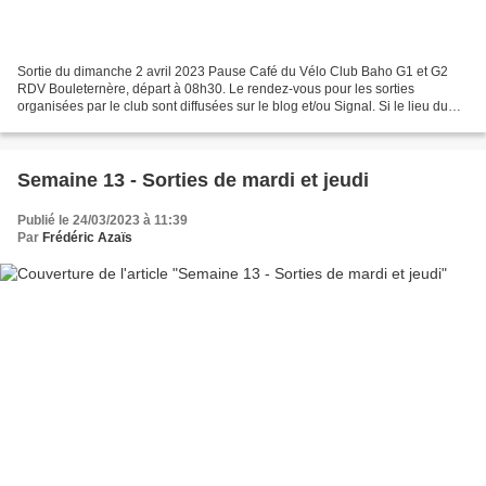
Sortie du dimanche 2 avril 2023 Pause Café du Vélo Club Baho G1 et G2
RDV Bouleternère, départ à 08h30. Le rendez-vous pour les sorties
organisées par le club sont diffusées sur le blog et/ou Signal. Si le lieu du
départ est modifié vous serez informés...
Semaine 13 - Sorties de mardi et jeudi
Publié le 24/03/2023 à 11:39
Par
Frédéric Azaïs