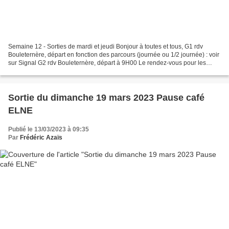
Semaine 12 - Sorties de mardi et jeudi Bonjour à toutes et tous, G1 rdv
Bouleternère, départ en fonction des parcours (journée ou 1/2 journée) : voir
sur Signal G2 rdv Bouleternère, départ à 9H00 Le rendez-vous pour les
sorties organisées par le club...
Sortie du dimanche 19 mars 2023 Pause café
ELNE
Publié le 13/03/2023 à 09:35
Par
Frédéric Azaïs