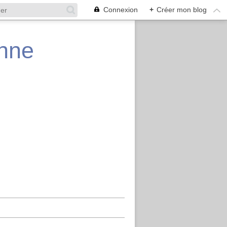
Connexion
+
Créer mon blog
enne