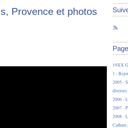
ls, Provence et photos
Suiv
Page
19XX Ga
1 - Rejo
2005 - S
diverses
2006 - L
2007 - 
2008 - L
Cathare,