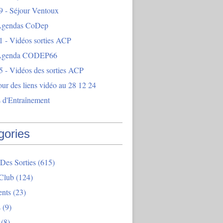
9 - Séjour Ventoux
Agendas CoDep
1 - Vidéos sorties ACP
 Agenda CODEP66
5 - Vidéos des sorties ACP
our des liens vidéo au 28 12 24
 d'Entraînement
gories
Des Sorties
(615)
Club
(124)
nts
(23)
s
(9)
(8)