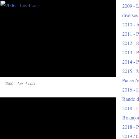
2009 - L
diverses
2010 - A
2011 - P
2012 - S
2013 - P
2014 - P
2015 - 
Pause A
2006 - Les 4 cols
2016 - H
Rando d
2018 - L
Brianço
2018 - 
2019 / 0