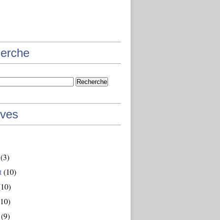
erche
ives
(3)
t
(10)
10)
10)
(9)