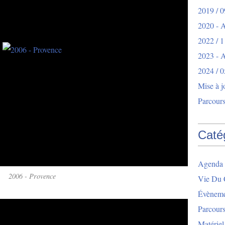
2019 / 0
2020 - 
2022 / 1
2023 -
2024 / 0
Mise à j
Parcours
Caté
Agenda 
2006 - Provence
Vie Du 
Évèneme
Parcour
Matériel