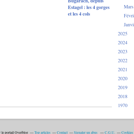
Bugarach, depuis
Mars
Estagel : les 4 gorges
et les 4 cols
Févri
Janvi
2025
2024
2023
2022
2021
2020
2019
2018
1970
 le portail Overblog
Top articles
Contact
Signaler un abus
C.G.U.
Cookies 