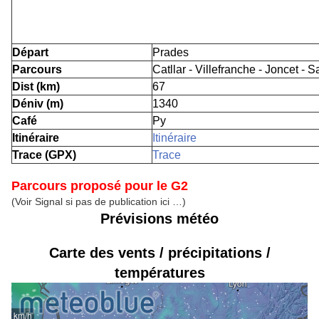
Départ
Prades
Parcours
Catllar - Villefranche - Joncet - Sa
Dist (km)
67
Déniv (m)
1340
Café
Py
Itinéraire
Itinéraire
Trace (GPX)
Trace
Parcours proposé pour le G2
(Voir Signal si pas de publication ici …)
Prévisions météo
Carte des vents / précipitations /
températures