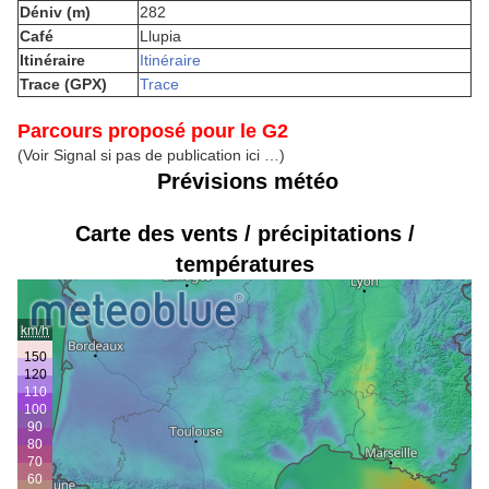
Déniv (m)
282
Café
Llupia
Itinéraire
Itinéraire
Trace (GPX)
Trace
Parcours proposé pour le G2
(Voir Signal si pas de publication ici …)
Prévisions météo
Carte des vents / précipitations /
températures