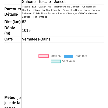
Sahorre - Escaro - Joncet
Prades - Eus - Catllar - Ria - Villefranche-de-Conflent - Corneilla-de-
Parcours
Conflent - Fillols - Col Saint-Eusèbe - Vernet-les-Bains - Col de Sahorre -
Sahorre - Col de Fins - Escaro - Joncet - Serdinya - Villefranche-de-
Détaillé
Conflent - Ria - Prades
Dist (km)
62
Déniv
1019
(m)
Café
Vernet-les-Bains
Météo
(le
jour de la