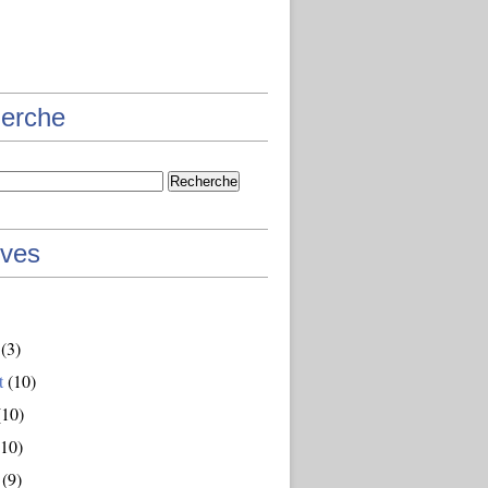
erche
ives
(3)
t
(10)
10)
10)
(9)