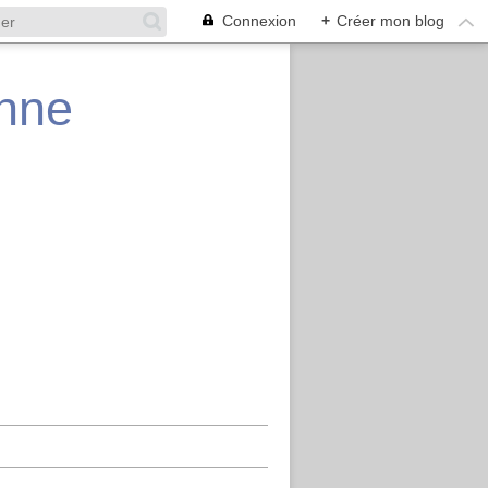
Connexion
+
Créer mon blog
enne