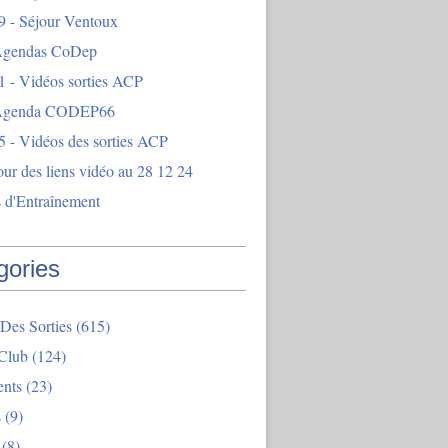
9 - Séjour Ventoux
Agendas CoDep
1 - Vidéos sorties ACP
 Agenda CODEP66
5 - Vidéos des sorties ACP
our des liens vidéo au 28 12 24
 d'Entraînement
gories
Des Sorties
(615)
Club
(124)
nts
(23)
s
(9)
(8)