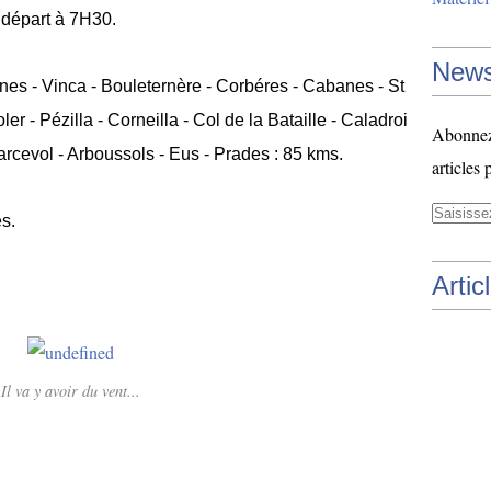
 départ à 7H30.
News
es - Vinca - Bouleternère - Corbéres - Cabanes - St
er - Pézilla - Corneilla - Col de la Bataille - Caladroi
Abonnez-
arcevol - Arboussols - Eus - Prades : 85 kms.
articles 
s.
Artic
Il va y avoir du vent...