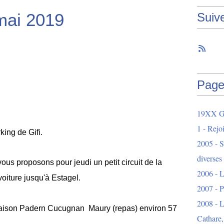
 mai 2019
Suiv
Page
19XX Ga
1 - Rejo
ing de Gifi.
2005 - S
diverses
ous proposons pour jeudi un petit circuit de la
2006 - L
oiture jusqu'à Estagel.
2007 - 
2008 - L
l Maison Padern Cucugnan Maury (repas) environ 57
Cathare,