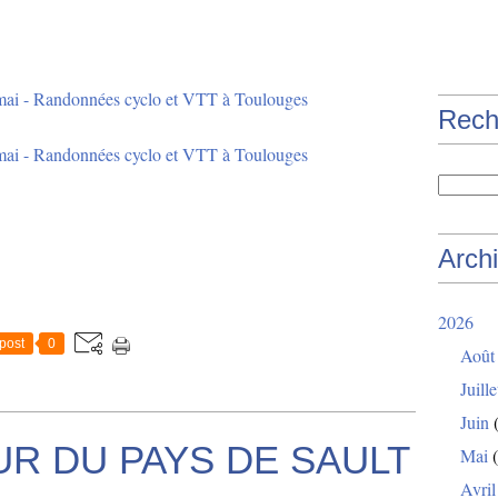
Rech
Arch
2026
post
0
Août
Juille
Juin
(
UR DU PAYS DE SAULT
Mai
(
Avril