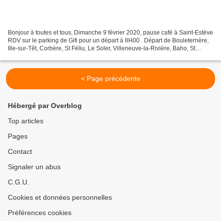
Bonjour à toutes et tous, Dimanche 9 février 2020, pause café à Saint-Estève
RDV sur le parking de Gifi pour un départ à 8H00 . Départ de Bouleternère,
Ille-sur-Têt, Corbère, St Féliu, Le Soler, Villeneuve-la-Rivière, Baho, St
Estève ( salle Méditerranée...
< Page précédente
Hébergé par Overblog
Top articles
Pages
Contact
Signaler un abus
C.G.U.
Cookies et données personnelles
Préférences cookies