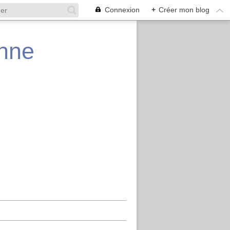
Connexion
+
Créer mon blog
enne