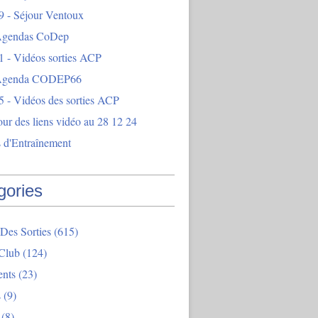
9 - Séjour Ventoux
Agendas CoDep
1 - Vidéos sorties ACP
 Agenda CODEP66
5 - Vidéos des sorties ACP
our des liens vidéo au 28 12 24
 d'Entraînement
gories
Des Sorties
(615)
Club
(124)
nts
(23)
s
(9)
(8)