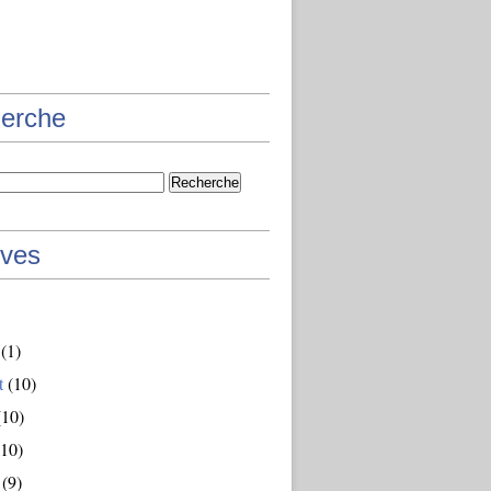
erche
ives
(1)
t
(10)
10)
10)
(9)