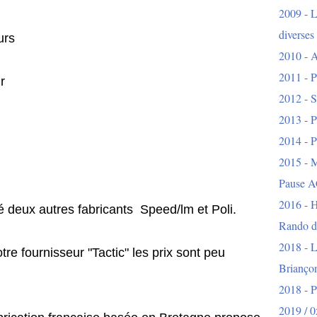
2009 - L
diverses
s
2010 - A
2011 - P
r
2012 - S
2013 - P
2014 - P
2015 - 
Pause A
2016 - H
deux autres fabricants Speed/lm et Poli.
Rando d
2018 - L
isseur "Tactic" les prix sont peu
Brianço
2018 - 
2019 / 0