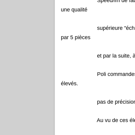
Speed/lm de fabrication
une qualité
supérieure "échantillons 
par 5 pièces
et par la suite, à l'
Poli commandes partie ha
élevés.
pas de précision sur l
Au vu de ces éléments, 