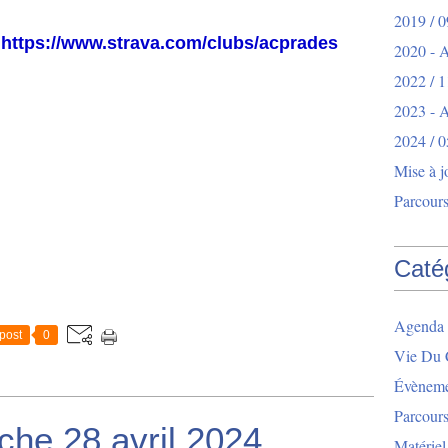
2019 / 0
-
https://www.strava.com/clubs/acprades
2020 - 
2022 / 1
2023 -
2024 / 0
Mise à j
Parcours
Caté
Agenda 
post
0
Vie Du 
Évèneme
Parcour
che 28 avril 2024
Matériel