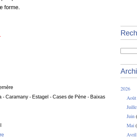
de forme.
Rech
1
Arch
ernère
2026
a - Caramany - Estagel - Cases de Pène - Baixas
Août
Juille
Juin
(
Mai
(
l
Avril
ire