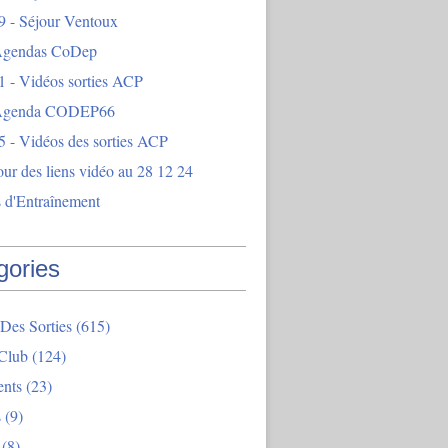
9 - Séjour Ventoux
Agendas CoDep
1 - Vidéos sorties ACP
 Agenda CODEP66
5 - Vidéos des sorties ACP
our des liens vidéo au 28 12 24
 d'Entraînement
gories
Des Sorties
(615)
Club
(124)
nts
(23)
s
(9)
(8)