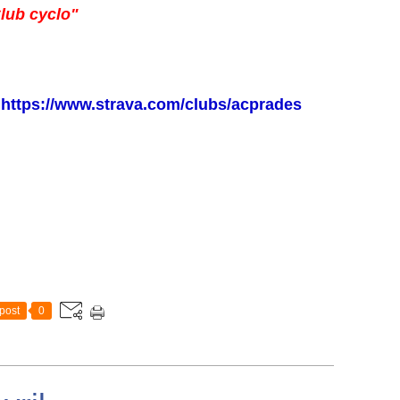
lub cyclo"
-
https://www.strava.com/clubs/acprades
post
0