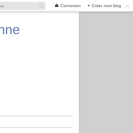
Connexion
+
Créer mon blog
enne