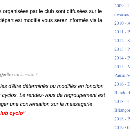
2009 - L
 organisées par le club sont diffusées sur le
diverses
 départ est modifié vous serez informés via la
2010 - A
2011 - P
2012 - S
2013 - P
2014 - P
2015 - 
Quelle sera la météo ?
Pause A
2016 - H
bles d'être déterminés ou modifiés en fonction
Rando d
s cyclos. Le rendez-vous de regroupement est
2018 - L
ager une conversation sur la messagerie
Brianço
lub cyclo"
2018 - 
2019 / 0