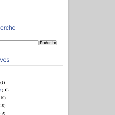
erche
ives
(1)
t
(10)
10)
10)
(9)