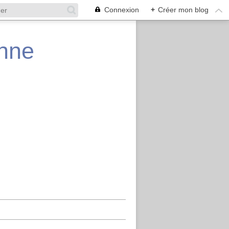
Connexion
+
Créer mon blog
enne