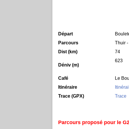
Départ
Boulet
Parcours
Thuir -
Dist (km)
74
623
Déniv (m)
Café
Le Bou
Itinéraire
Itinéra
Trace (GPX)
Trace
Parcours proposé pour le G