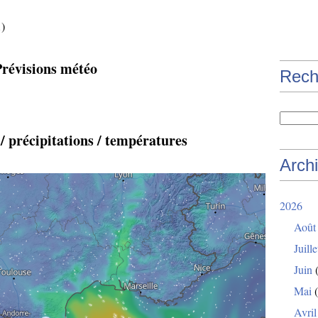
…)
Prévisions météo
Rech
 / précipitations / températures
Arch
2026
Août
Juille
Juin
(
Mai
(
Avril