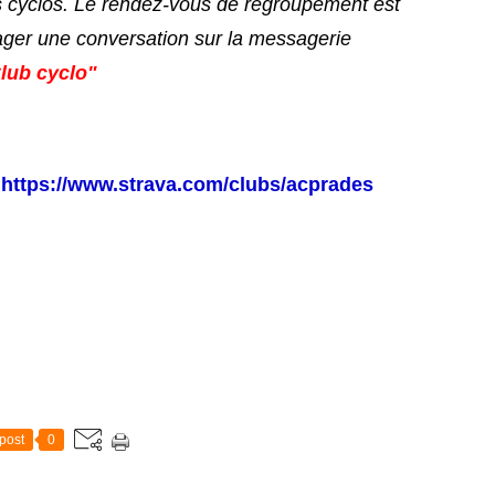
s cyclos. Le rendez-vous de regroupement est
ager une conversation sur la messagerie
lub cyclo"
-
https://www.strava.com/clubs/acprades
post
0