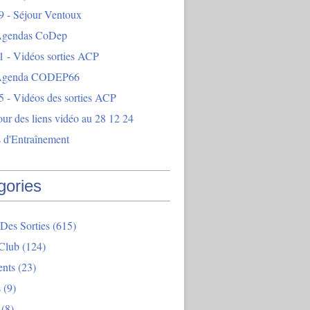
9 - Séjour Ventoux
Agendas CoDep
1 - Vidéos sorties ACP
 Agenda CODEP66
5 - Vidéos des sorties ACP
our des liens vidéo au 28 12 24
 d'Entraînement
gories
Des Sorties
(615)
Club
(124)
nts
(23)
s
(9)
(8)