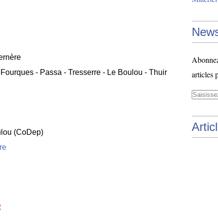
News
ernère
Abonnez-
 Fourques - Passa - Tresserre - Le Boulou - Thuir
articles 
Artic
lou (CoDep)
ire
2