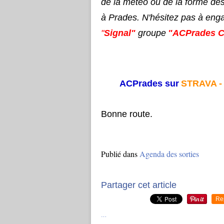
de la météo ou de la forme de
à Prades. N'hésitez pas à eng
"
Signal"
groupe
"ACPrades C
ACPrades sur
STRAVA 
Bonne route.
Publié dans
Agenda des sorties
Partager cet article
Re
…