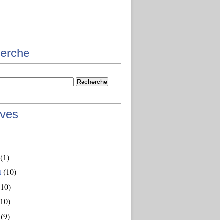
erche
ives
(1)
t
(10)
10)
10)
(9)