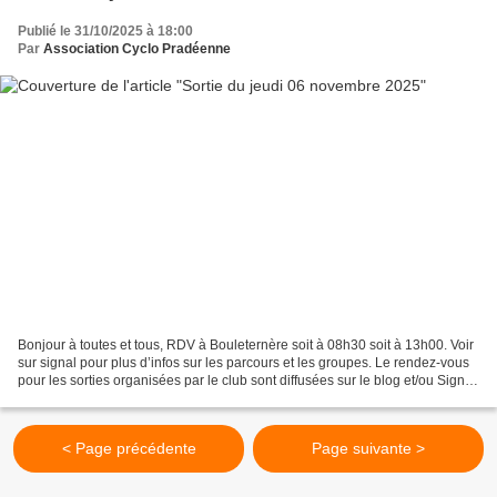
Publié le 31/10/2025 à 18:00
Par
Association Cyclo Pradéenne
Bonjour à toutes et tous, RDV à Bouleternère soit à 08h30 soit à 13h00. Voir
sur signal pour plus d’infos sur les parcours et les groupes. Le rendez-vous
pour les sorties organisées par le club sont diffusées sur le blog et/ou Signal.
Si le lieu du départ...
< Page précédente
Page suivante >