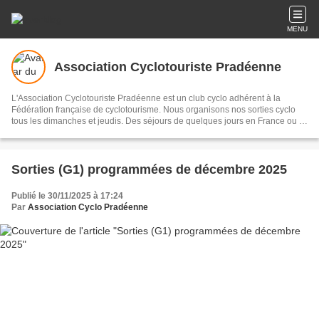
MENU
Association Cyclotouriste Pradéenne
L'Association Cyclotouriste Pradéenne est un club cyclo adhérent à la
Fédération française de cyclotourisme. Nous organisons nos sorties cyclo
tous les dimanches et jeudis. Des séjours de quelques jours en France ou à
l'étranger sont organisés pendant l'année. Une messagerie interne permet
de mettre en contact les membres du club, pour organiser d'autres sorties ou
activités. N'hésitez pas à vous joindre à nous pour une ou deux sorties pour
voir l'ambiance. Nous avons aussi un club Strava : ACPrades. Au plaisir de
Sorties (G1) programmées de décembre 2025
vous rencontrer.
Publié le 30/11/2025 à 17:24
Par
Association Cyclo Pradéenne