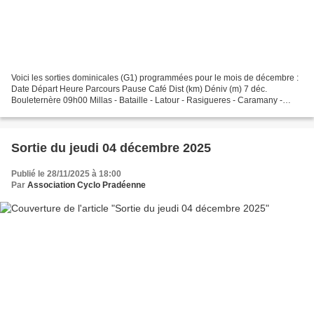
Voici les sorties dominicales (G1) programmées pour le mois de décembre :
Date Départ Heure Parcours Pause Café Dist (km) Déniv (m) 7 déc.
Bouleternère 09h00 Millas - Bataille - Latour - Rasigueres - Caramany -
Montalba Caramany 58 818 14 déc. Bouleternère...
Sortie du jeudi 04 décembre 2025
Publié le 28/11/2025 à 18:00
Par
Association Cyclo Pradéenne